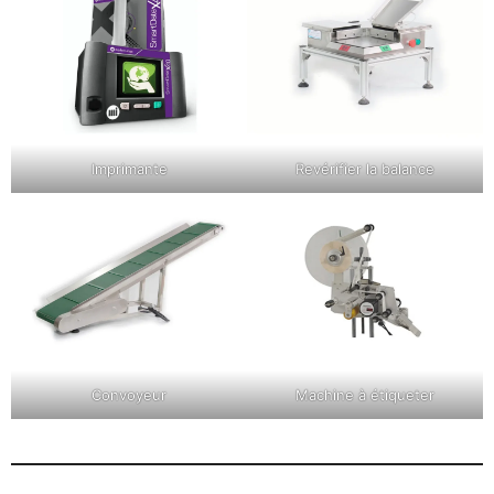
Imprimante
Revérifier la balance
Convoyeur
Machine à étiqueter