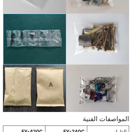
المواصفات الفنية
الطراز
FY-240C
FY-420C