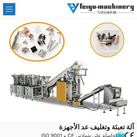
نتقل
لى
لمحتوى
آلة تعبئة وتغليف عد الأجهزة
حاصلة على شهادتي CE و ISO 9001