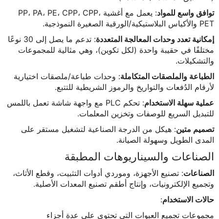
توافق واسع للمواد
: يعمل مع أغشية PP، PA، PE، CPP، CPP،
PET والأكياس البلاستيكية/الورقية الصغيرة النموذجية.
إمكانية تعدد وحدات المعالجة المتعددة
: تدعم ما يصل إلى 30 نوعًا
مختلفًا في حقيبة واحدة (لكل تكوين)، وهي مثالية للمجموعات
والتشكيلات.
الطباعة والملصقات المتكاملة
: وحدات طباعة/ملصقات اختيارية
لأرقام الدُفعات والتواريخ والرموز الشريطية للتتبع.
عملية سهلة الاستخدام
: تحكم PLC مع واجهة شاشة تعمل باللمس
للتبديل السريع للوصفات وتخزين المعلمات.
تصميم متين
: هيكل من الدرجة الصناعية لتشغيل مستقر على
المدى الطويل وسهولة الصيانة.
الصناعات والسيناريوهات المطبقة
الصناعات
: تصنيع الأجهزة، وموردي أدوات التثبيت، وقطع الأثاث،
وتجميع الإلكترونيات، وإنتاج أطقم تصنيع المعدات الأصلية.
حالات الاستخدام
:
مجموعات تجميع العبوات التي تحتوي على عدة أجزاء