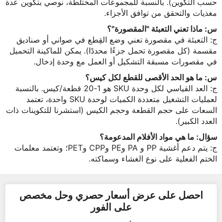
حسب التكوين). بالنسبة للمجموعات المختلطة، نوصي بتكوين عدة
مغذيات والتحقق من توافق الأجزاء.
س: ماذا تعني التعبئة "المقصورة"؟
ج: التعبئة في مقصورة تعني وضع القِطع في صواني أو صناديق
مقسمة (كل مقصورة تحمل جزءًا محددًا). يمكن للماكينة التحميل
في مقصورات مسبقة التشكيل أو العمل مع وحدة إدخال.
س: ما هو الحد الأقصى للقطع لكل كيس؟
ج: العد القياسي لكل وحدة SKU هو 1-20 قطعة/كيس. بالنسبة
لعمليات التشغيل متعددة الكميات لوحدة SKU واحدة، تعتمد
السعات على حجم القطعة وحجم الكيس (استشرنا للتكوينات ذات
العدد الكبير).
سؤال: ما هي مواد الأفلام المدعومة؟
ج: يتم دعم أغشية PP و PA وPE وCPP وPET؛ وتعتمد معلمات
الختم الفعلية على نوع الغشاء وسماكته.
احصل على عرض أسعار حصري وحل مخصص
على الفور