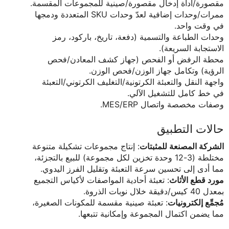
مقصورة/أداة إدخال مقصورة/صينية للمجموعات المقسمة.
ممرات/وحدات إضافية لعدّ وحدات SKU المتعددة ودمجها
في وقت واحد.
وحدات الطباعة والتسمية (دفعة، تاريخ، باركود، رمز
الاستجابة السريعة).
محطة الرفض أو الفحص (جهاز كشف المعادن/فحص
الرؤية) وتكامل جهاز الوزن/فحص الوزن.
واجهة النقل والتعبئة الكرتونية/التغليف الكرتوني/التعبئة
في خط كامل للتشغيل الآلي.
وصفات مخصصة واتصال MES/ERP.
حالات التطبيق
الشركة المصنعة للمثبتات
: إنتاج مجموعات تشكيلة متنوعة
مختلطة (3-12 وحدة تخزين لكل مجموعة) للبيع بالتجزئة،
مما أدى إلى تحسين سرعة التعبئة وتقليل الفرز اليدوي.
مورد قطع الأثاث
: تعبئة أحادية المواصفات لأكياس التجميع
بمعدل 40 كيس/دقيقة خلال نوبات الذروة.
مُجمِّع إلكترونيات
: تعبئة صينية مقسمة للمكونات الصغيرة،
مما يضمن اكتمال المجموعة وإمكانية تتبعها.