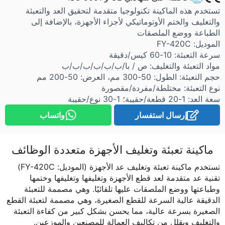
تستخدم هذه الماكينة تكنولوجيا متقدمة لتحقيق العد والتعبئة
والتغليف والختم الأوتوماتيكي لأجزاء الأجهزة، بالإضافة إلى
الطباعة ووضع الملصقات
الموديل: FY-420C
سرعة التعبئة: 10-60 كيس/دقيقة
مواد التعبئة والتغليف: ص / با/ب/ب/ب/ب/ب/ب
حجم التعبئة: الطول: 50-300 مم، العرض: 50-200 مم
نوع التعبئة: مختلطة/مفردة/مقصورة
سعة العد: 1-20 قطعة/حقيبة؛ 1-30 نوع/حقيبة
إرسال استفسار
واتساب
ماكينة تعبئة وتغليف الأجهزة متعددة الوظائف
تستخدم ماكينة تعبئة وتغليف عد الأجهزة (الموديل: FY-420C)
تقنية عد متقدمة لعد قطع الأجهزة وتغليفها وتغليفها وختمها
وطباعتها ووضع الملصقات عليها تلقائيًا. وهي مصممة للتعبئة
الدقيقة عالية السرعة للقطع الصغيرة، وهي مصممة لتعبئة القطع
الصغيرة بسرعة عالية، مما يحسن بشكل كبير من كفاءة التعبئة
والتغليف ويقلل من تكاليف العمالة للمصنعين والموزعين.