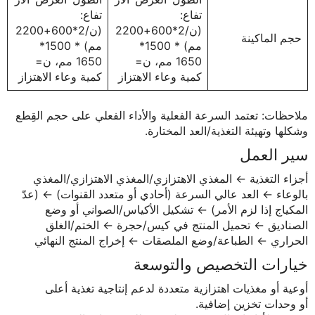
تفاع:
تفاع:
(ن/2*600+2200
(ن/2*600+2200
حجم الماكينة
مم) * 1500*
مم) * 1500*
1650 مم، ن=
1650 مم، ن=
كمية وعاء الاهتزاز
كمية وعاء الاهتزاز
ملاحظات: تعتمد السرعة الفعلية والأداء الفعلي على حجم القِطع
وشكلها وتهيئة التغذية/العد المختارة.
سير العمل
أجزاء التغذية ← المغذي الاهتزازي/المغذي الاهتزازي/المغذي
بالوعاء ← العد عالي السرعة (أحادي أو متعدد القنوات) ← (عدّ
المكياج إذا لزم الأمر) ← تشكيل الأكياس/الصواني أو وضع
الصناديق ← تحميل المنتج في كيس/حجرة ← الختم/الغلق
الحراري ← الطباعة/وضع الملصقات ← إخراج المنتج النهائي
خيارات التخصيص والتوسعة
أوعية أو مغذيات اهتزازية متعددة لدعم إنتاجية تغذية أعلى
أو وحدات تخزين إضافية.