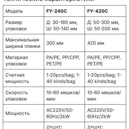
Модель
FY-240C
FY-420C
Размер
Д: 30-180 мм,
Д: 50-300 мм,
упаковки
Ш: 50-140 мм
Ш: 50-200 мм
Максимальная
300 мм
420 мм
ширина пленки
Материал
PA/PE, PP/CPP,
PA/PE, PP/CPP,
упаковки
PET/PE
PET/PE
Счетная
1-20pcs/bag; 1-
1-20pcs/bag; 1-
мощность
40 kinds/bag
40 kinds/bag
Скорость
10-60 мешков/
10-60 мешков/
упаковки
мин
мин
AC220V/50-
AC220V/50-
Мощность
60Hz/2kW
60Hz/2kW
Д*Ш*Г:
Д*Ш*Г: