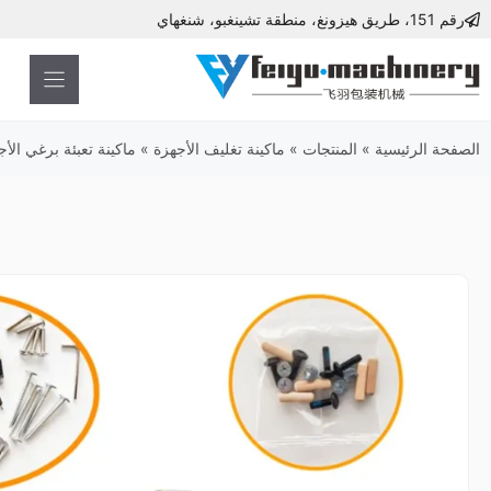
نتقل
رقم 151، طريق هيزونغ، منطقة تشينغبو، شنغهاي
لى
لمحتوى
الصفحة الرئيسية
»
المنتجات
»
ماكينة تغليف الأجهزة
»
ماكينة تعبئة برغي الأج