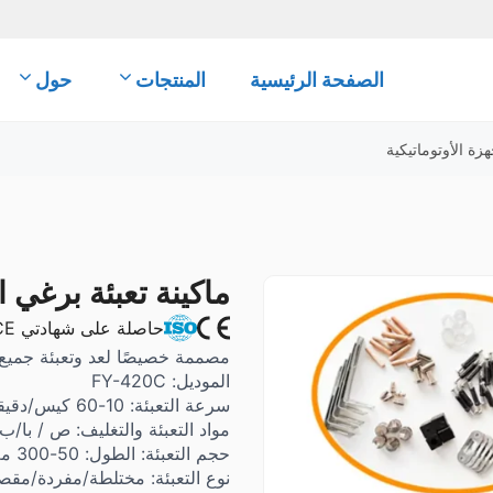
الصفحة الرئيسية
المنتجات
حول
هزة الأوتوماتيكية
ماكينة تعبئة برغي ا
حاصلة على شهادتي CE و ISO 9001
مصممة خصيصًا لعد وتعبئة جميع أ
الموديل: FY-420C
سرعة التعبئة: 10-60 كيس/دقيقة
مواد التعبئة والتغليف: ص / ب
حجم التعبئة: الطول: 50-300 مم، العرض: 50-200 مم
نوع التعبئة: مختلطة/مفردة/مقص