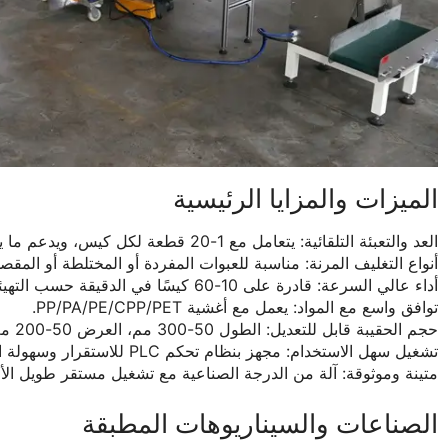
الميزات والمزايا الرئيسية
العد والتعبئة التلقائية: يتعامل مع 1-20 قطعة لكل كيس، ويدعم ما يصل إلى 30 نوعًا لكل كيس.
أنواع التغليف المرنة: مناسبة للعبوات المفردة أو المختلطة أو المقص
أداء عالي السرعة: قادرة على 10-60 كيسًا في الدقيقة حسب التهيئة.
توافق واسع مع المواد: يعمل مع أغشية PP/PA/PE/CPP/PET.
حجم الحقيبة قابل للتعديل: الطول 50-300 مم، العرض 50-200 مم.
تشغيل سهل الاستخدام: مجهز بنظام تحكم PLC للاستقرار وسهولة الاستخدام.
متينة وموثوقة: آلة من الدرجة الصناعية مع تشغيل مستقر طويل الأم
الصناعات والسيناريوهات المطبقة