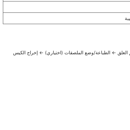
تم الغلق ← الطباعة/وضع الملصقات (اختياري) ← إخراج الكيس