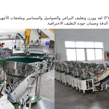
صُممت ماكينة تغليف براغي الأجهزة الأوتوماتيكية (الموديل: FY-420C) لعد ووزن وتغليف البراغي وال
لدقة وضمان جودة التغليف الاحترافية.