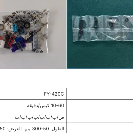
FY-420C
10-60 كيس/دقيقة
ص/ب/ب/ب/ب/ب/ب/ب
الطول: 50-300 مم، العرض: 50-200 مم