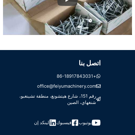
اتصل بنا
+86-18917843031
office@feiyumachinery.com
رقم 151، شارع هيتشونغ، منطقة تشينغبو،
شنغهاي، الصين
يوتيوب
فيسبوك
لينكد إن