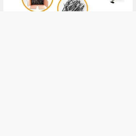
Çivi Kartonlama Makinesi
Tek ürün ağırlığı 5 ila 25 kg olan kartonlar için
uygun olan bu cihaz, doğru paketleme sağlamak
için tartım ve sayım işlevlerini entegre eder