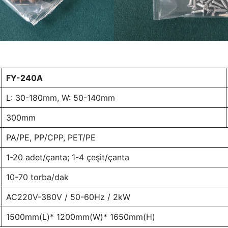
FY-240A
L: 30-180mm, W: 50-140mm
300mm
PA/PE, PP/CPP, PET/PE
1-20 adet/çanta; 1-4 çeşit/çanta
10-70 torba/dak
AC220V-380V / 50-60Hz / 2kW
1500mm(L)* 1200mm(W)* 1650mm(H)