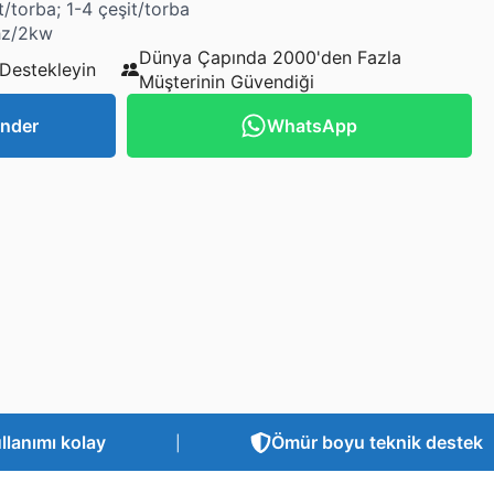
/torba; 1-4 çeşit/torba
hz/2kw
Dünya Çapında 2000'den Fazla
 Destekleyin
Müşterinin Güvendiği
nder
WhatsApp
llanımı kolay
Ömür boyu teknik destek
|