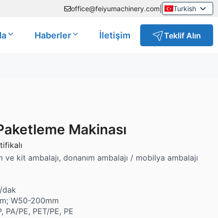
Turkish
office@feiyumachinery.com
|
English
Russian
da
Haberler
İletişim
Teklif Alın
Polish
Spanish
Arabic
French
Portuguese
Paketleme Makinası
ifikalı
 ve kit ambalajı, donanım ambalajı / mobilya ambalajı
a/dak
0mm; W50-200mm
, PA/PE, PET/PE, PE