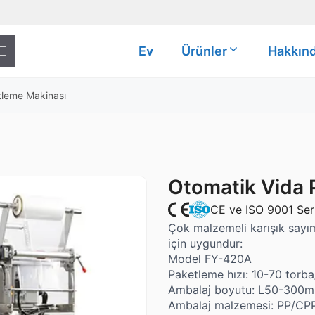
Ev
Ürünler
Hakkın
tleme Makinası
Otomatik Vida 
CE ve ISO 9001 Sert
Çok malzemeli karışık sayım
için uygundur:
Model FY-420A
Paketleme hızı: 10-70 torb
Ambalaj boyutu: L50-30
Ambalaj malzemesi: PP/CPP