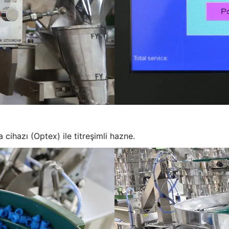
cihazı (Optex) ile titreşimli hazne.