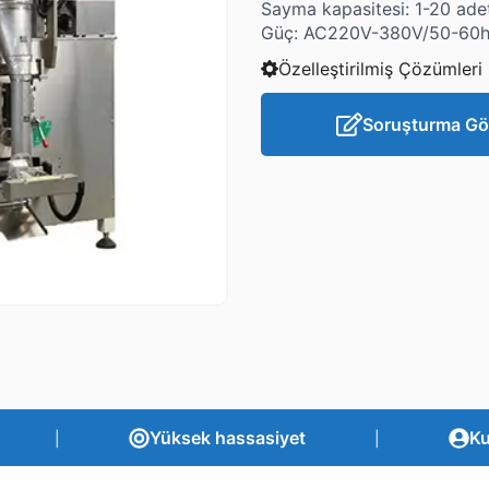
Sayma kapasitesi: 1-20 adet
Güç: AC220V-380V/50-60
Özelleştirilmiş Çözümleri
Soruşturma Gö
Yüksek hassasiyet
Ku
|
|