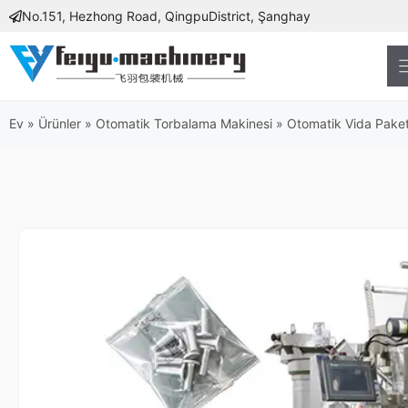
İçeriğe
No.151, Hezhong Road, QingpuDistrict, Şanghay
atla
Ev
»
Ürünler
»
Otomatik Torbalama Makinesi
»
Otomatik Vida Pake