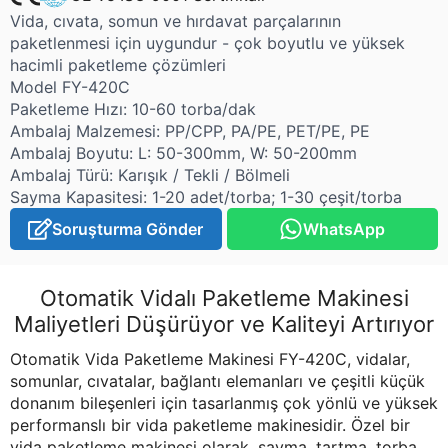
Vida, cıvata, somun ve hırdavat parçalarının
paketlenmesi için uygundur - çok boyutlu ve yüksek
hacimli paketleme çözümleri
Model FY-420C
Paketleme Hızı: 10-60 torba/dak
Ambalaj Malzemesi: PP/CPP, PA/PE, PET/PE, PE
Ambalaj Boyutu: L: 50-300mm, W: 50-200mm
Ambalaj Türü: Karışık / Tekli / Bölmeli
Sayma Kapasitesi: 1-20 adet/torba; 1-30 çeşit/torba
Soruşturma Gönder
WhatsApp
Otomatik Vidalı Paketleme Makinesi
Maliyetleri Düşürüyor ve Kaliteyi Artırıyor
Otomatik Vida Paketleme Makinesi FY-420C, vidalar,
somunlar, cıvatalar, bağlantı elemanları ve çeşitli küçük
donanım bileşenleri için tasarlanmış çok yönlü ve yüksek
performanslı bir vida paketleme makinesidir. Özel bir
vida paketleme makinesi olarak, sayma, tartma, torba