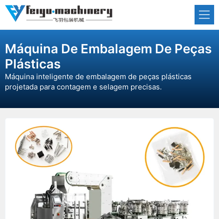
Pular
para
o
conteúdo
Máquina De Embalagem De Peças
Plásticas
Máquina inteligente de embalagem de peças plásticas
projetada para contagem e selagem precisas.